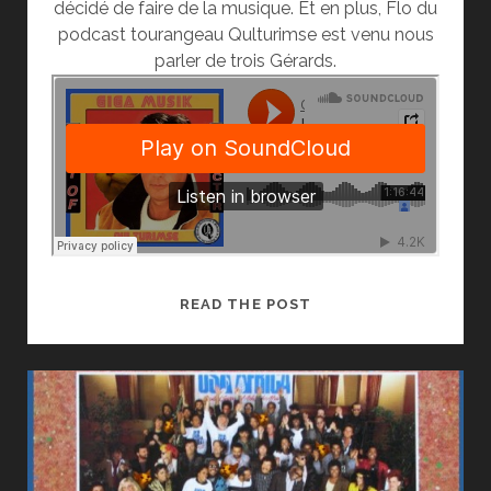
décidé de faire de la musique. Et en plus, Flo du
podcast tourangeau Qulturimse est venu nous
parler de trois Gérards.
LES
READ THE POST
ACTEURS
ET
ACTRICES
QUI
CHANTENT