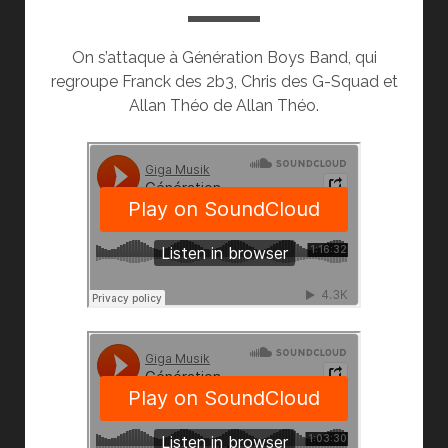
On s’attaque à Génération Boys Band, qui
regroupe Franck des 2b3, Chris des G-Squad et
Allan Théo de Allan Théo.