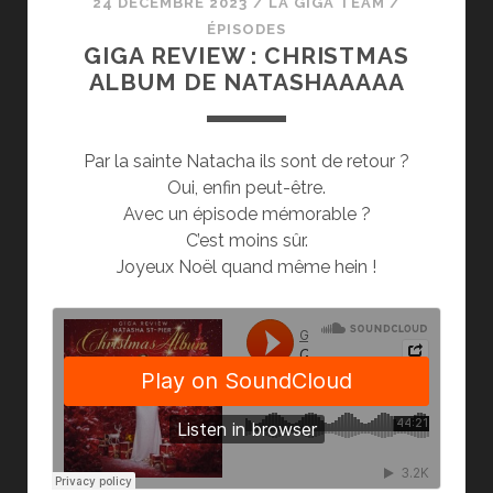
24 DÉCEMBRE 2023
/
LA GIGA TEAM
/
ÉPISODES
GIGA REVIEW : CHRISTMAS
ALBUM DE NATASHAAAAA
Par la sainte Natacha ils sont de retour ?
Oui, enfin peut-être.
Avec un épisode mémorable ?
C’est moins sûr.
Joyeux Noël quand même hein !