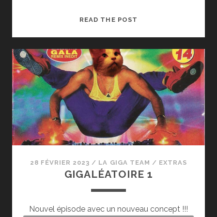
GIGA
READ THE POST
REVIEW
:
CHRISTMAS
ALBUM
DE
NATASHAAAAA
28 FÉVRIER 2023
/
LA GIGA TEAM
/
EXTRAS
GIGALÉATOIRE 1
Nouvel épisode avec un nouveau concept !!!