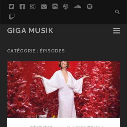
twitter
facebook
instagram
email
discord
podcast
soundcloud
spotify
twitch
GIGA MUSIK
CATÉGORIE :
ÉPISODES