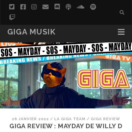
twitter
facebook
instagram
email
discord
podcast
soundcloud
spotify
twitch
GIGA MUSIK
26 JANVIER 2022
/
LA GIGA TEAM
/
GIGA REVIEW
GIGA REVIEW : MAYDAY DE WILLY D