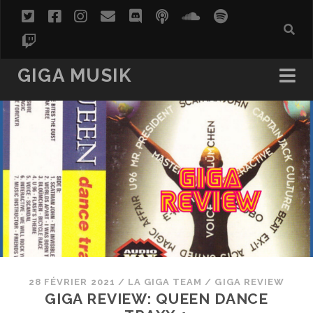
twitter
facebook
instagram
email
discord
podcast
soundcloud
spotify
twitch
GIGA MUSIK
28 FÉVRIER 2021
/
LA GIGA TEAM
/
GIGA REVIEW
GIGA REVIEW: QUEEN DANCE