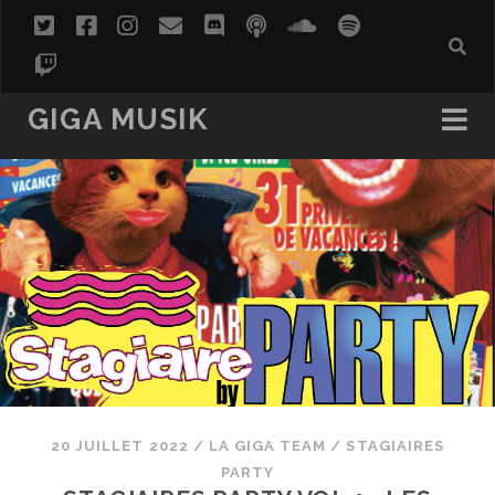
twitter
facebook
instagram
email
discord
podcast
soundcloud
spotify
twitch
GIGA MUSIK
20 JUILLET 2022
/
LA GIGA TEAM
/
STAGIAIRES
PARTY